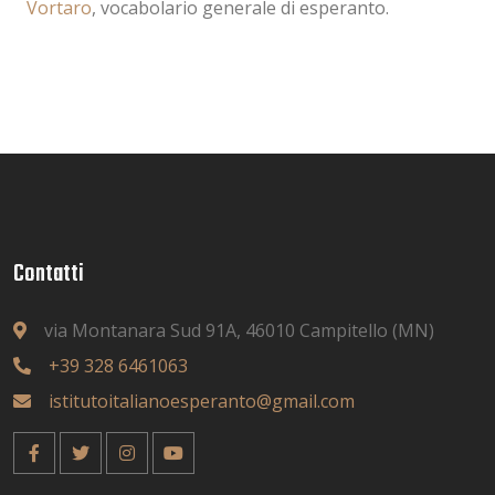
Vortaro
, vocabolario generale di esperanto.
Contatti
via Montanara Sud 91A, 46010 Campitello (MN)
+39 328 6461063
istitutoitalianoesperanto@gmail.com