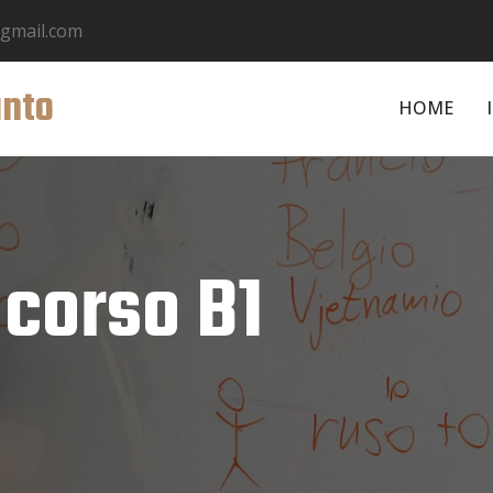
@gmail.com
anto
HOME
 corso B1