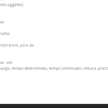
nto oggetto)
se
sitivi
zioni
krom
,
po
e
da
ive
-obl
uogo, tempo determinato, tempo continuato, misura, prez