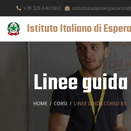
+39 328 6461063
istitutoitalianoesperanto
Istituto Italiano di Esper
Linee guida
HOME
CORSI
LINEE GUIDA CORSO B1