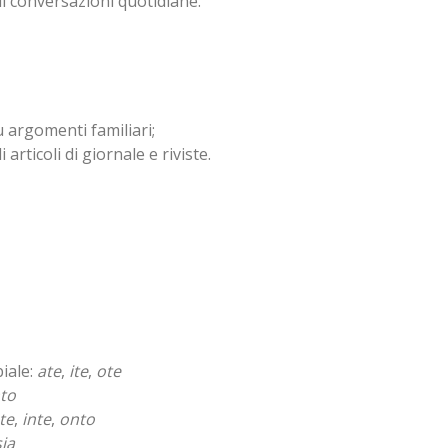
i conversazioni quotidiane.
 argomenti familiari;
articoli di giornale e riviste.
biale:
ate
,
ite
,
ote
to
te
,
inte
,
onto
sia