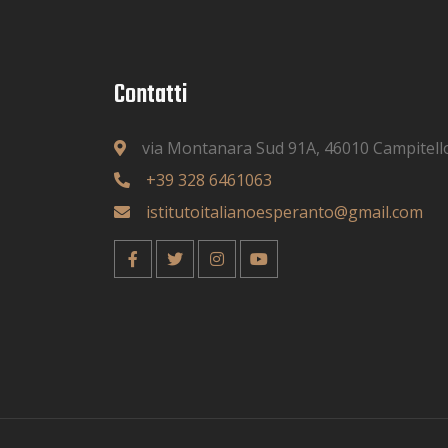
Contatti
via Montanara Sud 91A, 46010 Campitell
+39 328 6461063
istitutoitalianoesperanto@gmail.com