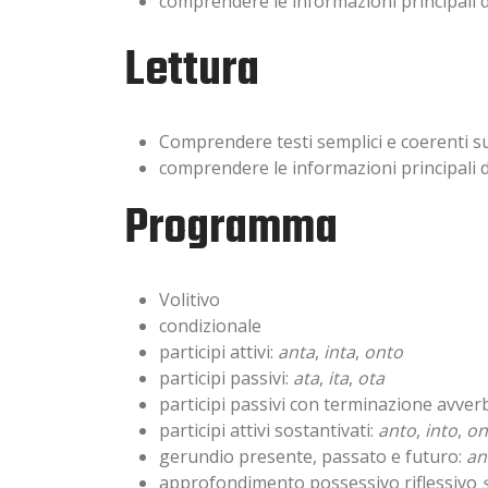
comprendere le informazioni principali d
Lettura
Comprendere testi semplici e coerenti su
comprendere le informazioni principali di 
Programma
Volitivo
condizionale
participi attivi:
anta
,
inta
,
onto
participi passivi:
ata
,
ita
,
ota
participi passivi con terminazione avver
participi attivi sostantivati:
anto
,
into
,
on
gerundio presente, passato e futuro:
an
approfondimento possessivo riflessivo