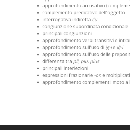
approfondimento accusativo (compleme
complemento predicativo dell'oggetto
interrogativa indiretta
ĉu
congiunzione subordinata condizionale
principali congiunzioni
approfondimento verbi transitivi e intran
approfondimento sull'uso di
ig-i
e
iĝ-i
approfondimento sull'uso delle preposi
differenza tra
pli
,
plu
,
plus
principali interiezioni
espressioni frazionarie
-on
e moltiplicat
approfondimento complementi: moto a l