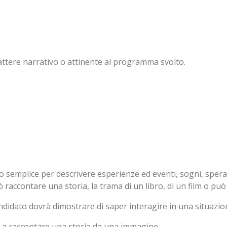
attere narrativo o attinente al programma svolto.
o semplice per descrivere esperienze ed eventi, sogni, spera
 raccontare una storia, la trama di un libro, di un film o può
 candidato dovrà dimostrare di saper interagire in una situaz
to a raccontare una storia da una immagine