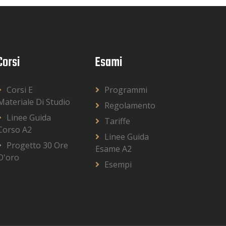
Corsi
Esami
Corsi E
Programmi
Materiale Di Studio
Regolamento
Linee Guida
Tariffe
Corso A2
Linee Guida
Progetto 30 Ore
Esame A2
D'oro
Esempi