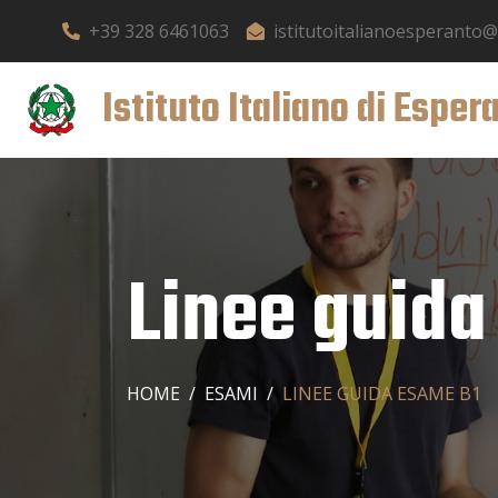
+39 328 6461063
istitutoitalianoesperanto
Istituto Italiano di Esper
Linee guida
HOME
ESAMI
LINEE GUIDA ESAME B1