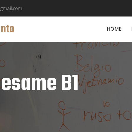
@gmail.com
anto
HOME
 esame B1