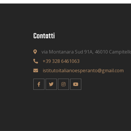
Contatti
via Montanara Sud 91A, 46010 Campitell
+39 328 6461063
istitutoitalianoesperanto@gmail.com