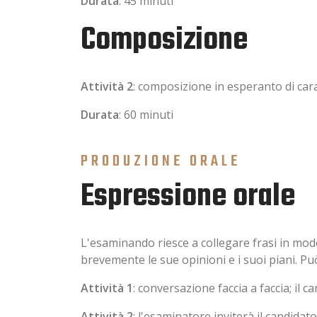
Durata
: 45 minuti
Composizione
Attività 2
: composizione in esperanto di car
Durata
: 60 minuti
PRODUZIONE ORALE
Espressione orale
L'esaminando riesce a collegare frasi in mod
brevemente le sue opinioni e i suoi piani. Può
Attività 1
: conversazione faccia a faccia; il
Attività 2
: l'esaminatore inviterà il candida