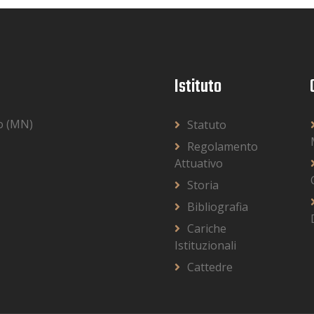
Istituto
o (MN)
Statuto
Regolamento
Attuativo
Storia
Bibliografia
Cariche
Istituzionali
Cattedre