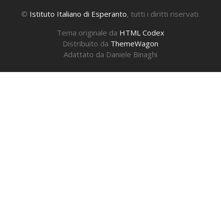
©
Istituto Italiano di Esperanto
, tutti i diritti riservati.
Tema originale da
HTML Codex
Distribuito da
ThemeWagon
Adattato da Daniele Binaghi