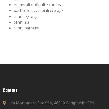
numerali ordinali e cardinali
particelle avverbiali
ĉi
e
ajn
cenni
-ig-
e
iĝ-
cenni
sia
cenni participi
Contatti
via Montanara Sud 91A, 46010 Campitello (MN)