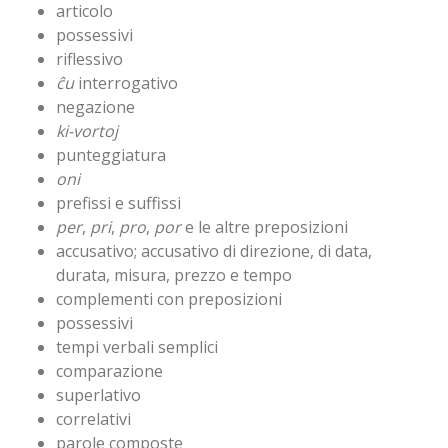
articolo
possessivi
riflessivo
ĉu
interrogativo
negazione
ki-vortoj
punteggiatura
oni
prefissi e suffissi
per
,
pri
,
pro
,
por
e le altre preposizioni
accusativo; accusativo di direzione, di data,
durata, misura, prezzo e tempo
complementi con preposizioni
possessivi
tempi verbali semplici
comparazione
superlativo
correlativi
parole composte